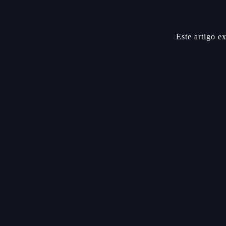
Este artigo e