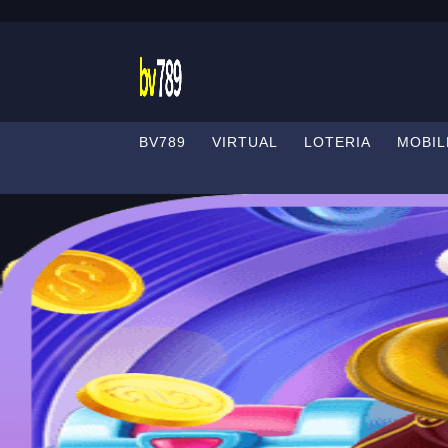
BV789
VIRTUAL
LOTERIA
MOBIL