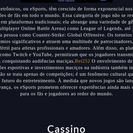
letrônicos, ou eSports, têm crescido de forma exponencial nos
ões de fãs em todo o mundo. Essa categoria de jogo não se r
em plataformas tradicionais; ela abrange uma variedade de g
iplayer Online Battle Arena) como League of Legends, até j
a pessoa como Counter-Strike: Global Offensive. Os torneios
mios significativos e atraem uma multitude de patrocinadores
rtil para atletas profissionais e amadores. Além disso, as pl
 como Twitch e YouTube, permitiram que os jogadores transmi
, conquistando audiências maciças.
Bet252
O envolvimento de
ões esportivas e investimentos maciços na indústria também i
Não se trata apenas de competições; é um fenômeno cultural qu
 futuro do entretenimento. À medida que novos jogos são lan
vança, os eSports prometem oferecer experiências ainda mais
para os fãs e jogadores ao redor do mundo.
Cassino