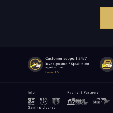
Customer support 24/7
have a question ? Speak to our
agent online
Contact CS
Info
Payment Partners
Gaming License