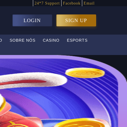
24*7 Support
Facebook
Email
LOGIN
SIGN UP
O
SOBRE NÓS
CASINO
ESPORTS