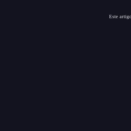
Este artig