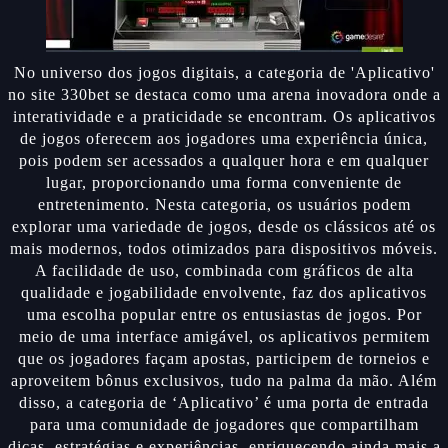
No universo dos jogos digitais, a categoria de 'Aplicativo'
no site 330bet se destaca como uma arena inovadora onde a
interatividade e a praticidade se encontram. Os aplicativos
de jogos oferecem aos jogadores uma experiência única,
pois podem ser acessados a qualquer hora e em qualquer
lugar, proporcionando uma forma conveniente de
entretenimento. Nesta categoria, os usuários podem
explorar uma variedade de jogos, desde os clássicos até os
mais modernos, todos otimizados para dispositivos móveis.
A facilidade de uso, combinada com gráficos de alta
qualidade e jogabilidade envolvente, faz dos aplicativos
uma escolha popular entre os entusiastas de jogos. Por
meio de uma interface amigável, os aplicativos permitem
que os jogadores façam apostas, participem de torneios e
aproveitem bônus exclusivos, tudo na palma da mão. Além
disso, a categoria de ‘Aplicativo’ é uma porta de entrada
para uma comunidade de jogadores que compartilham
dicas, estratégias e experiências, enriquecendo ainda mais a