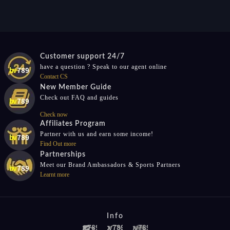
Customer support 24/7
have a question ? Speak to our agent online
Contact CS
New Member Guide
Check out FAQ and guides
Check now
Affiliates Program
Partner with us and earn some income!
Find Out more
Partnerships
Meet our Brand Ambassadors & Sports Partners
Learnt more
Info