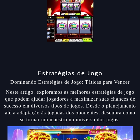
Estratégias de Jogo
Dominando Estratégias de Jogo: Táticas para Vencer
Neste artigo, exploramos as melhores estratégias de jogo
que podem ajudar jogadores a maximizar suas chances de
sucesso em diversos tipos de jogos. Desde o planejamento
até a adaptação às jogadas dos oponentes, descubra como
se tornar um maestro no universo dos jogos.