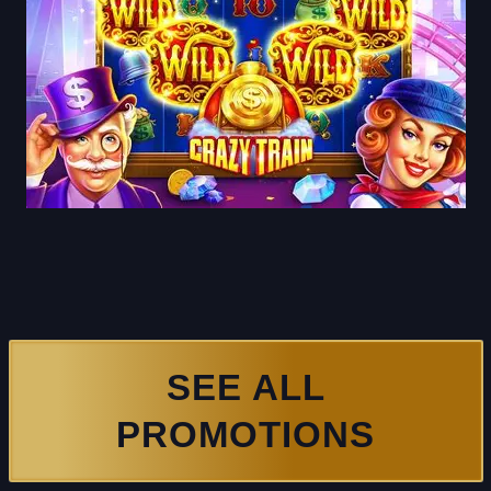
SEE ALL
PROMOTIONS