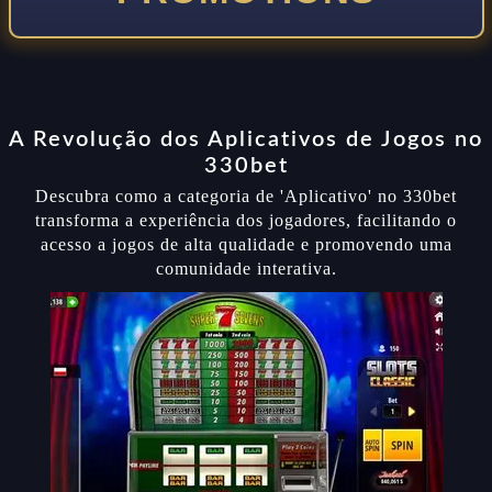
A Revolução dos Aplicativos de Jogos no
330bet
Descubra como a categoria de 'Aplicativo' no 330bet
transforma a experiência dos jogadores, facilitando o
acesso a jogos de alta qualidade e promovendo uma
comunidade interativa.