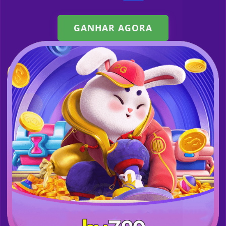
GANHAR AGORA