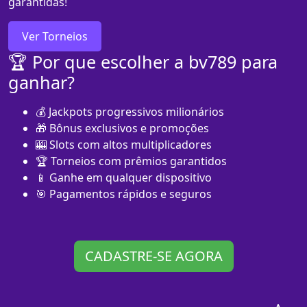
garantidas!
Ver Torneios
🏆 Por que escolher a bv789 para
ganhar?
💰 Jackpots progressivos milionários
🎁 Bônus exclusivos e promoções
🎰 Slots com altos multiplicadores
🏆 Torneios com prêmios garantidos
📱 Ganhe em qualquer dispositivo
🎯 Pagamentos rápidos e seguros
CADASTRE-SE AGORA