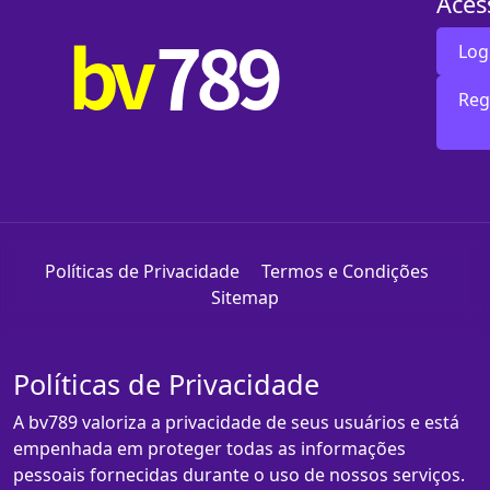
Aces
Log
Reg
Políticas de Privacidade
Termos e Condições
Sitemap
Políticas de Privacidade
A bv789 valoriza a privacidade de seus usuários e está
empenhada em proteger todas as informações
pessoais fornecidas durante o uso de nossos serviços.