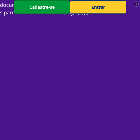
document.getElementsByTagName("script")[0];
X
Cadastre-se
Entrar
s.parentNode.insertBefore(mtj, s); })();